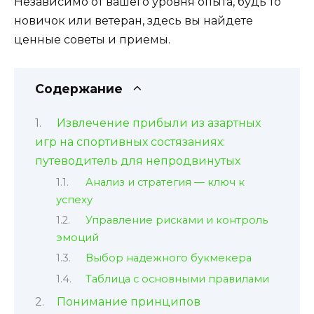
Независимо от вашего уровня опыта, будь то
новичок или ветеран, здесь вы найдете
ценные советы и приемы.
Содержание
Извлечение прибыли из азартных
игр на спортивных состязаниях:
путеводитель для непродвинутых
Анализ и стратегия — ключ к
успеху
Управление рисками и контроль
эмоций
Выбор надежного букмекера
Таблица с основными правилами
Понимание принципов