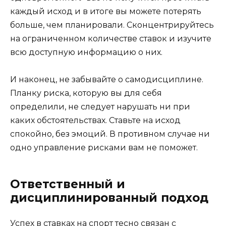
каждый исход и в итоге вы можете потерять
больше, чем планировали. Сконцентрируйтесь
на ограниченном количестве ставок и изучите
всю доступную информацию о них.
И наконец, не забывайте о самодисциплине.
Планку риска, которую вы для себя
определили, не следует нарушать ни при
каких обстоятельствах. Ставьте на исход
спокойно, без эмоций. В противном случае ни
одно управление рисками вам не поможет.
Ответственный и
дисциплинированный подход
Успех в ставках на спорт тесно связан с