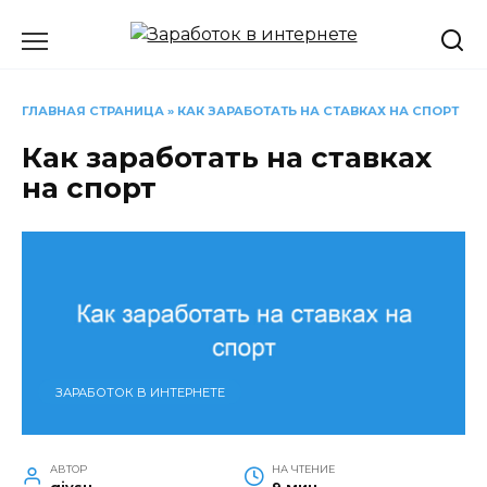
Перейти
к
содержанию
ГЛАВНАЯ СТРАНИЦА
»
КАК ЗАРАБОТАТЬ НА СТАВКАХ НА СПОРТ
Как заработать на ставках
на спорт
ЗАРАБОТОК В ИНТЕРНЕТЕ
АВТОР
НА ЧТЕНИЕ