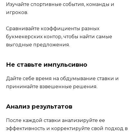
Изучайте спортивные события, команды и
игроков.
Сравнивайте коэффициенты разных
букмекерских контор, чтобы найти самые
выгодные предложения.
Не ставьте импульсивно
Дайте себе время на обдумывание ставки и
принимайте взвешенные решения.
Анализ результатов
После каждой ставки анализируйте ее
эффективность и корректируйте свой подход в