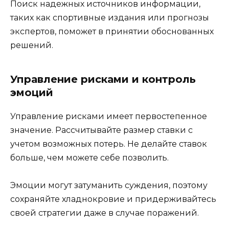
Поиск надежных источников информации,
таких как спортивные издания или прогнозы
экспертов, поможет в принятии обоснованных
решений.
Управление рисками и контроль
эмоций
Управление рисками имеет первостепенное
значение. Рассчитывайте размер ставки с
учетом возможных потерь. Не делайте ставок
больше, чем можете себе позволить.
Эмоции могут затуманить суждения, поэтому
сохраняйте хладнокровие и придерживайтесь
своей стратегии даже в случае поражений.