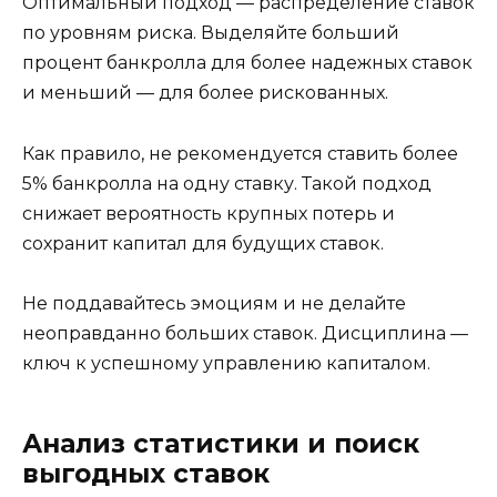
Оптимальный подход — распределение ставок
по уровням риска. Выделяйте больший
процент банкролла для более надежных ставок
и меньший — для более рискованных.
Как правило, не рекомендуется ставить более
5% банкролла на одну ставку. Такой подход
снижает вероятность крупных потерь и
сохранит капитал для будущих ставок.
Не поддавайтесь эмоциям и не делайте
неоправданно больших ставок. Дисциплина —
ключ к успешному управлению капиталом.
Анализ статистики и поиск
выгодных ставок