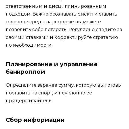
ответственным и дисциплинированным
подходом. Важно осознавать риски и ставить
только те средства, которые вы можете
позволить себе потерять. Регулярно следите за
своими ставками и корректируйте стратегию
по необходимости.
Планирование и управление
банкроллом
Определите заранее сумму, которую вы готовы
поставить на спорт, и неуклонно ее
придерживайтесь.
Сбор информации