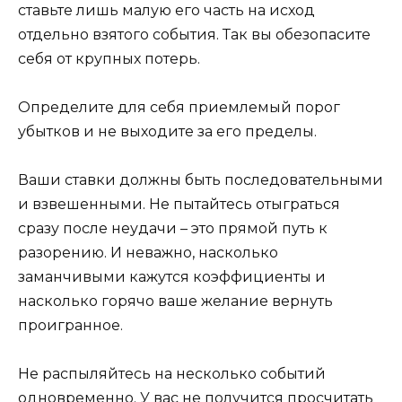
ставьте лишь малую его часть на исход
отдельно взятого события. Так вы обезопасите
себя от крупных потерь.
Определите для себя приемлемый порог
убытков и не выходите за его пределы.
Ваши ставки должны быть последовательными
и взвешенными. Не пытайтесь отыграться
сразу после неудачи – это прямой путь к
разорению. И неважно, насколько
заманчивыми кажутся коэффициенты и
насколько горячо ваше желание вернуть
проигранное.
Не распыляйтесь на несколько событий
одновременно. У вас не получится просчитать