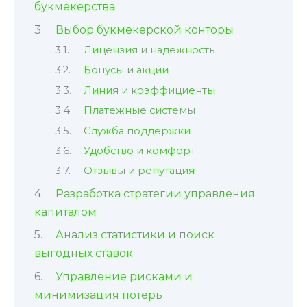
букмекерства
Выбор букмекерской конторы
Лицензия и надежность
Бонусы и акции
Линия и коэффициенты
Платежные системы
Служба поддержки
Удобство и комфорт
Отзывы и репутация
Разработка стратегии управления
капиталом
Анализ статистики и поиск
выгодных ставок
Управление рисками и
минимизация потерь