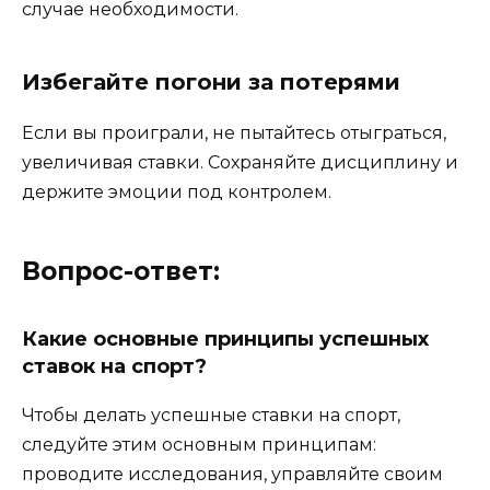
случае необходимости.
Избегайте погони за потерями
Если вы проиграли, не пытайтесь отыграться,
увеличивая ставки. Сохраняйте дисциплину и
держите эмоции под контролем.
Вопрос-ответ:
Какие основные принципы успешных
ставок на спорт?
Чтобы делать успешные ставки на спорт,
следуйте этим основным принципам:
проводите исследования, управляйте своим