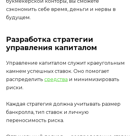
букмекерской конторы, вы сможете
сэкономить себе время, деньги и нервы в
будущем.
Разработка стратегии
управления капиталом
Управление капиталом служит краеугольным
камнем успешных ставок. Оно помогает
распределить
средства
и минимизировать
риски.
Каждая стратегия должна учитывать размер
банкролла, тип ставок и личную
переносимость риска.