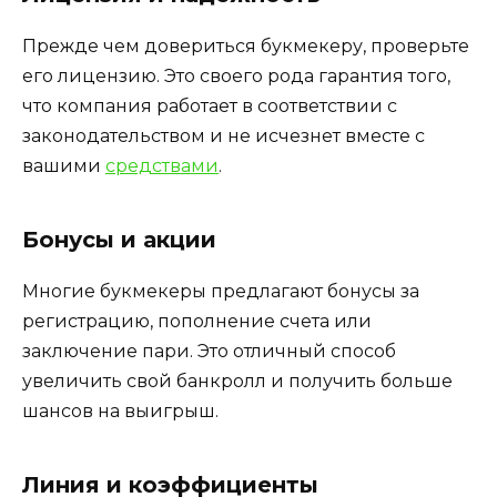
Прежде чем довериться букмекеру, проверьте
его лицензию. Это своего рода гарантия того,
что компания работает в соответствии с
законодательством и не исчезнет вместе с
вашими
средствами
.
Бонусы и акции
Многие букмекеры предлагают бонусы за
регистрацию, пополнение счета или
заключение пари. Это отличный способ
увеличить свой банкролл и получить больше
шансов на выигрыш.
Линия и коэффициенты