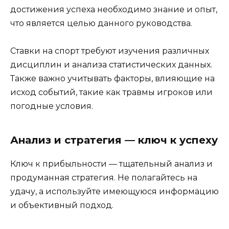
достижения успеха необходимо знание и опыт,
что является целью данного руководства.
Ставки на спорт требуют изучения различных
дисциплин и анализа статистических данных.
Также важно учитывать факторы, влияющие на
исход событий, такие как травмы игроков или
погодные условия.
Анализ и стратегия — ключ к успеху
Ключ к прибыльности — тщательный анализ и
продуманная стратегия. Не полагайтесь на
удачу, а используйте имеющуюся информацию
и объективный подход.