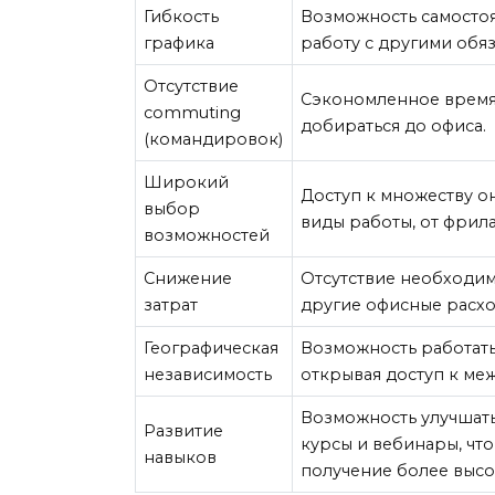
Гибкость
Возможность самостоя
графика
работу с другими обя
Отсутствие
Сэкономленное время 
commuting
добираться до офиса.
(командировок)
Широкий
Доступ к множеству 
выбор
виды работы, от фрил
возможностей
Снижение
Отсутствие необходимо
затрат
другие офисные расхо
Географическая
Возможность работать 
независимость
открывая доступ к м
Возможность улучшать
Развитие
курсы и вебинары, чт
навыков
получение более высо