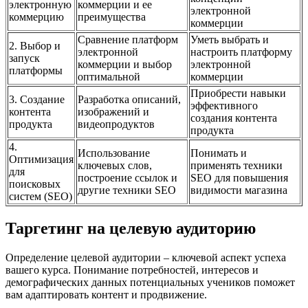
электронную
коммерции и ее
электронной
коммерцию
преимущества
коммерции
Сравнение платформ
Уметь выбрать и
2. Выбор и
электронной
настроить платформу
запуск
коммерции и выбор
электронной
платформы
оптимальной
коммерции
Приобрести навыки
3. Создание
Разработка описаний,
эффективного
контента
изображений и
создания контента
продукта
видеопродуктов
продукта
4.
Использование
Понимать и
Оптимизация
ключевых слов,
применять техники
для
построение ссылок и
SEO для повышения
поисковых
другие техники SEO
видимости магазина
систем (SEO)
Таргетинг на целевую аудиторию
Определение целевой аудитории – ключевой аспект успеха
вашего курса. Понимание потребностей, интересов и
демографических данных потенциальных учеников поможет
вам адаптировать контент и продвижение.