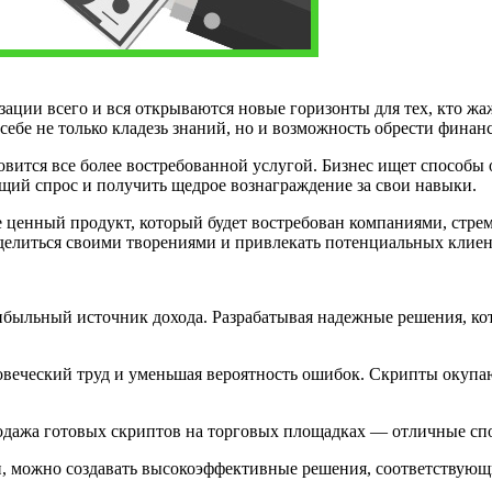
ации всего и вся открываются новые горизонты для тех, кто жа
себе не только кладезь знаний, но и возможность обрести финан
овится все более востребованной услугой. Бизнес ищет способы
тущий спрос и получить щедрое вознаграждение за свои навыки.
те ценный продукт, который будет востребован компаниями, ст
о делиться своими творениями и привлекать потенциальных кли
ибыльный источник дохода. Разрабатывая надежные решения, ко
веческий труд и уменьшая вероятность ошибок. Скрипты окупают
дажа готовых скриптов на торговых площадках — отличные спо
, можно создавать высокоэффективные решения, соответствующ