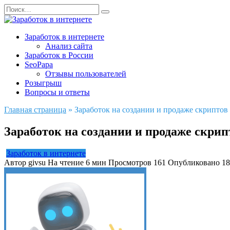
Перейти
Search
к
for:
содержанию
Заработок в интернете
Анализ сайта
Заработок в России
SeoPapa
Отзывы пользователей
Розыгрыш
Вопросы и ответы
Главная страница
»
Заработок на создании и продаже скриптов
Заработок на создании и продаже скри
Заработок в интернете
Автор
givsu
На чтение
6 мин
Просмотров
161
Опубликовано
18