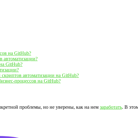
сов на GitHub?
в автоматизации?
на GitHub?
тизации?
 скриптов автоматизации на GitHub?
бизнес-процессов на GitHub?
кретной проблемы, но не уверены, как на нем
заработать
. В эт