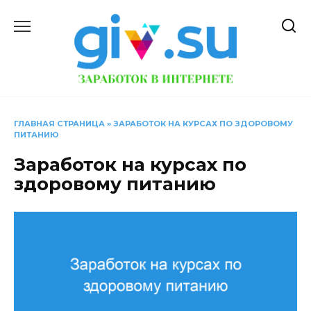
Перейти
к
содержанию
ГЛАВНАЯ СТРАНИЦА
»
ЗАРАБОТОК НА КУРСАХ ПО ЗДОРОВОМУ
ПИТАНИЮ
Заработок на курсах по
здоровому питанию