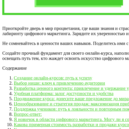
Приоткройте дверь в мир процветания, где ваши знания и стра
лабиринту цифрового маркетинга. Зарядите их уверенностью и
Не сомневайтесь в ценности ваших навыков. Поделитесь ими с 
Создайте прочный фундамент для своего онлайн-курса, наполн
освещать путь тем, кто жаждет освоить искусство цифрового м
Содержание
Создание онлайн-курсов: путь к успеху
Выбор ниши: ключ к привлечению аудитории
Разработка ценного контента: привлечение и удержание 
Удобная платформа: залог доступности и удобства
Продвижение курса: донесите ваше предложение до мира
Ценообразование и стратегия продаж: максимизация пр
Поддержка учеников: путь к лояльности и повторным по
Вопрос-ответ:
Я новичок в области цифрового маркетинга. Могу ли я с
Какова примерная стоимость разработки и продажи курс