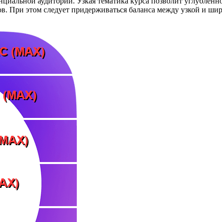
нциальной аудитории. Узкая тематика курса позволит углубленн
в. При этом следует придерживаться баланса между узкой и шир