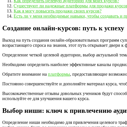
Как определить целевую аудиторию для моих курсов?
Существуют ли надежные платформы для продажи курсо
Как я могу повысить продажи своих курсов?
Есть ли у меня необходимые навыки, чтобы создавать и 
Создание онлайн-курсов: путь к успеху
Выход на путь создания онлайн-образовательных программ сул
возрастающего спроса на знания, этот путь открывает двери 
Определение четкой целевой аудитории, выбор актуальной тема
Необходимо определить наиболее эффективные каналы продвиже
Обратите внимание на
платформы
, предоставляющие возможно
Постоянно совершенствуйте и дополняйте материал курса, что
Высококачественные отзывы довольных учеников будут способс
используйте ее для улучшения вашего курса.
Выбор ниши: ключ к привлечению ауд
Определение ниши необходимо для привлечения целевого траф