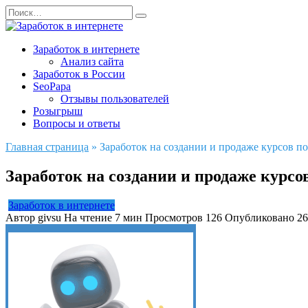
Перейти
Search
к
for:
содержанию
Заработок в интернете
Анализ сайта
Заработок в России
SeoPapa
Отзывы пользователей
Розыгрыш
Вопросы и ответы
Главная страница
»
Заработок на создании и продаже курсов п
Заработок на создании и продаже курсо
Заработок в интернете
Автор
givsu
На чтение
7 мин
Просмотров
126
Опубликовано
26