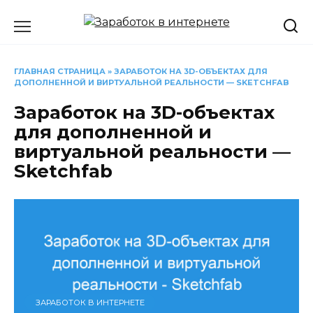
Перейти
к
содержанию
ГЛАВНАЯ СТРАНИЦА
»
ЗАРАБОТОК НА 3D-ОБЪЕКТАХ ДЛЯ
ДОПОЛНЕННОЙ И ВИРТУАЛЬНОЙ РЕАЛЬНОСТИ — SKETCHFAB
Заработок на 3D-объектах
для дополненной и
виртуальной реальности —
Sketchfab
ЗАРАБОТОК В ИНТЕРНЕТЕ