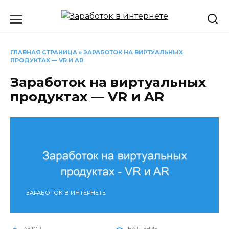
Перейти
к
содержанию
ГЛАВНАЯ СТРАНИЦА
»
ЗАРАБОТОК НА ВИРТУАЛЬНЫХ
ПРОДУКТАХ — VR И AR
Заработок на виртуальных
продуктах — VR и AR
ЗАРАБОТОК В ИНТЕРНЕТЕ
АВТОР
НА ЧТЕНИЕ