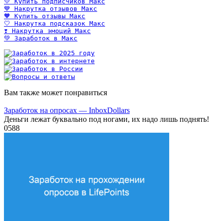
💛 Купить подписчиков Макс
💙 Накрутка отзывов Макс
🧡 Купить отзывы Макс
🤍 Накрутка подсказок Макс
❣️ Накрутка эмоций Макс
💚 Заработок в Макс
Вам также может понравиться
Заработок на опросах — InboxDollars
Деньги лежат буквально под ногами, их надо лишь поднять!
0
588