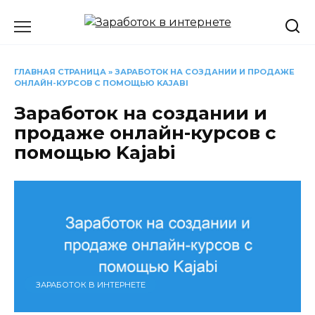
Перейти
к
содержанию
ГЛАВНАЯ СТРАНИЦА
»
ЗАРАБОТОК НА СОЗДАНИИ И ПРОДАЖЕ
ОНЛАЙН-КУРСОВ С ПОМОЩЬЮ KAJABI
Заработок на создании и
продаже онлайн-курсов с
помощью Kajabi
ЗАРАБОТОК В ИНТЕРНЕТЕ