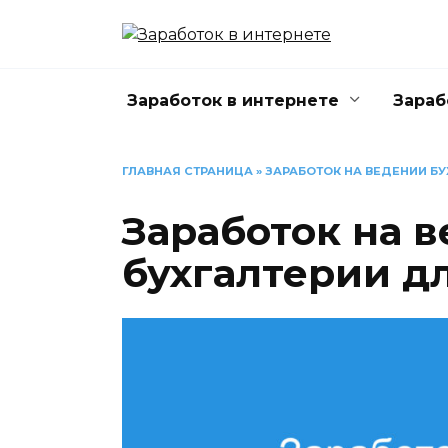
Перейти
к
содержанию
Заработок в интернете
Зараб
ГЛАВНАЯ СТРАНИЦА
»
ЗАРАБОТОК НА ВЕДЕНИИ БУ
Заработок на 
бухгалтерии д