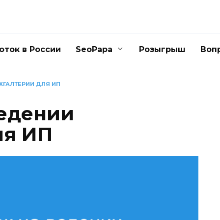
оток в России
SeoPapa
Розыгрыш
Воп
ХГАЛТЕРИИ ДЛЯ ИП
ведении
ля ИП