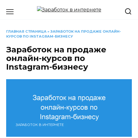
Перейти
к
содержанию
ГЛАВНАЯ СТРАНИЦА
»
ЗАРАБОТОК НА ПРОДАЖЕ ОНЛАЙН-
КУРСОВ ПО INSTAGRAM-БИЗНЕСУ
Заработок на продаже
онлайн-курсов по
Instagram-бизнесу
ЗАРАБОТОК В ИНТЕРНЕТЕ