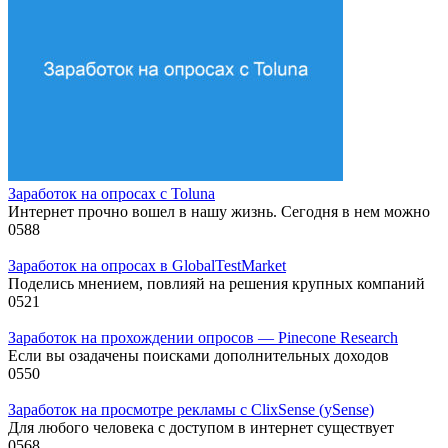
Заработок на опросах с Toluna
Интернет прочно вошел в нашу жизнь. Сегодня в нем можно
0
588
Заработок на опросах в GlobalTestMarket
Поделись мнением, повлияй на решения крупных компаний
0
521
Заработок на прохождении опросов — Pinecone Research
Если вы озадачены поисками дополнительных доходов
0
550
Заработок на просмотре рекламы с ClixSense (ySense)
Для любого человека с доступом в интернет существует
0
568