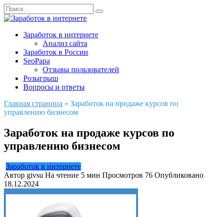
Перейти
Search
к
for:
содержанию
Заработок в интернете
Анализ сайта
Заработок в России
SeoPapa
Отзывы пользователей
Розыгрыш
Вопросы и ответы
Главная страница
»
Заработок на продаже курсов по
управлению бизнесом
Заработок на продаже курсов по
управлению бизнесом
Заработок в интернете
Автор
givsu
На чтение
5 мин
Просмотров
76
Опубликовано
18.12.2024