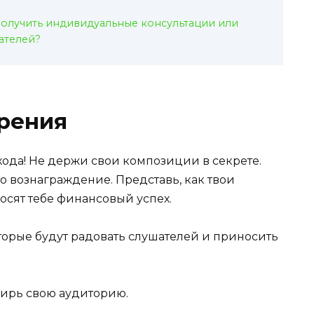
получить индивидуальные консультации или
ателей?
орения
хода! Не держи свои композиции в секрете.
о вознаграждение. Представь, как твои
осят тебе финансовый успех.
орые будут радовать слушателей и приносить
ширь свою аудиторию.