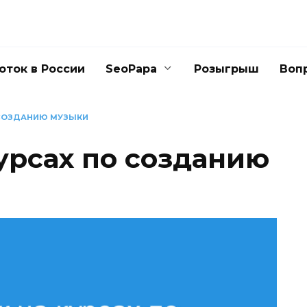
оток в России
SeoPapa
Розыгрыш
Воп
 СОЗДАНИЮ МУЗЫКИ
урсах по созданию