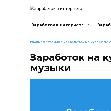
Перейти
к
содержанию
Заработок в интернете
Зараб
ГЛАВНАЯ СТРАНИЦА
»
ЗАРАБОТОК НА КУРСАХ ПО
Заработок на к
музыки