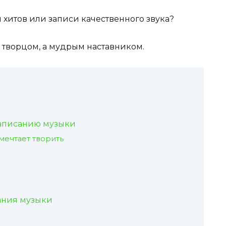
я хитов или записи качественного звука?
о творцом, а мудрым наставником.
написанию музыки
 мечтает творить
ания музыки