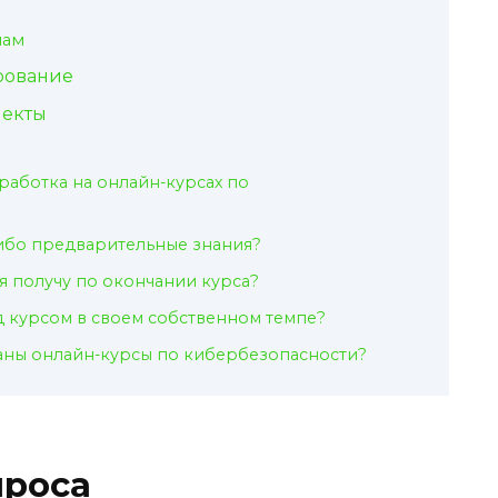
лам
рование
пекты
работка на онлайн-курсах по
ибо предварительные знания?
я получу по окончании курса?
ад курсом в своем собственном темпе?
аны онлайн-курсы по кибербезопасности?
проса