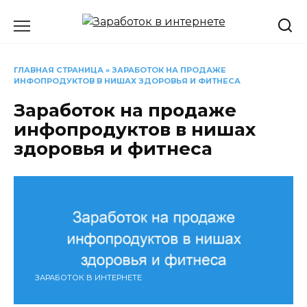
Перейти
к
содержанию
ГЛАВНАЯ СТРАНИЦА
»
ЗАРАБОТОК НА ПРОДАЖЕ
ИНФОПРОДУКТОВ В НИШАХ ЗДОРОВЬЯ И ФИТНЕСА
Заработок на продаже
инфопродуктов в нишах
здоровья и фитнеса
ЗАРАБОТОК В ИНТЕРНЕТЕ