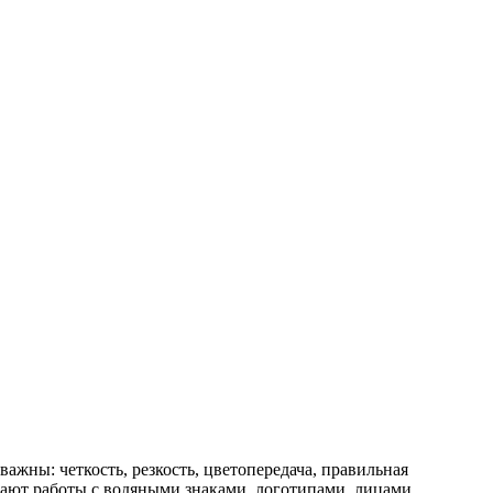
ажны: четкость, резкость, цветопередача, правильная
мают работы с водяными знаками, логотипами, лицами