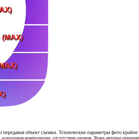
 передавая объект съемки. Технические параметры фото крайне в
, идеальная композиция, отсутствие шумов. Реже авторы прини