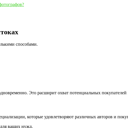
фотографов?
стоках
олькими способами.
одновременно. Это расширит охват потенциальных покупателей 
ециализации, которые удовлетворяют различных авторов и поку
 для ваших нужд.