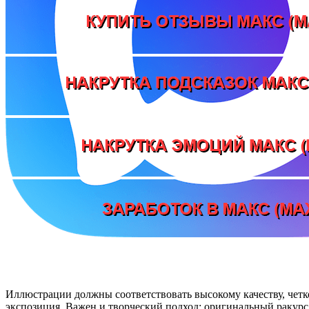
Иллюстрации должны соответствовать высокому качеству, четко
экспозиция. Важен и творческий подход: оригинальный ракурс