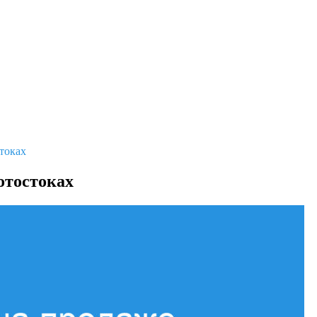
токах
отостоках