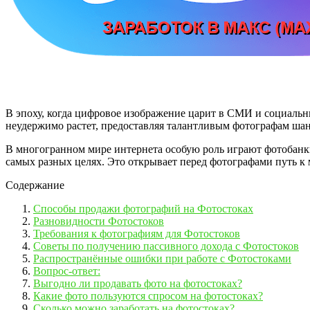
В эпоху, когда цифровое изображение царит в СМИ и социальны
неудержимо растет, предоставляя талантливым фотографам шанс
В многогранном мире интернета особую роль играют фотобанк
самых разных целях. Это открывает перед фотографами путь к
Содержание
Способы продажи фотографий на Фотостоках
Разновидности Фотостоков
Требования к фотографиям для Фотостоков
Советы по получению пассивного дохода с Фотостоков
Распространённые ошибки при работе с Фотостоками
Вопрос-ответ:
Выгодно ли продавать фото на фотостоках?
Какие фото пользуются спросом на фотостоках?
Сколько можно заработать на фотостоках?