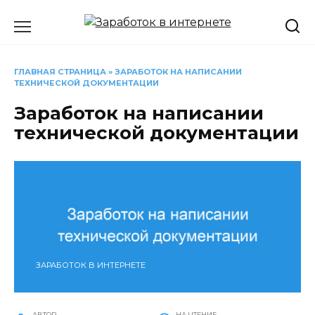
Перейти
к
содержанию
ГЛАВНАЯ СТРАНИЦА
»
ЗАРАБОТОК НА НАПИСАНИИ
ТЕХНИЧЕСКОЙ ДОКУМЕНТАЦИИ
Заработок на написании
технической документации
ЗАРАБОТОК В ИНТЕРНЕТЕ
АВТОР
НА ЧТЕНИЕ