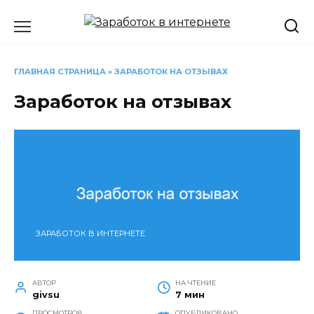
Перейти
к
содержанию
ГЛАВНАЯ СТРАНИЦА
»
ЗАРАБОТОК НА ОТЗЫВАХ
Заработок на отзывах
ЗАРАБОТОК В ИНТЕРНЕТЕ
АВТОР
НА ЧТЕНИЕ
givsu
7 мин
ПРОСМОТРОВ
ОПУБЛИКОВАНО