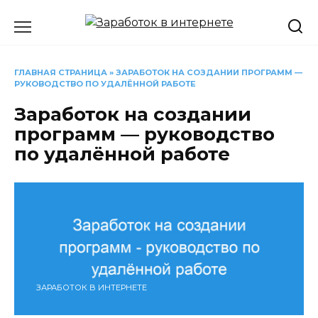
Перейти
к
содержанию
ГЛАВНАЯ СТРАНИЦА
»
ЗАРАБОТОК НА СОЗДАНИИ ПРОГРАММ —
РУКОВОДСТВО ПО УДАЛЁННОЙ РАБОТЕ
Заработок на создании
программ — руководство
по удалённой работе
ЗАРАБОТОК В ИНТЕРНЕТЕ