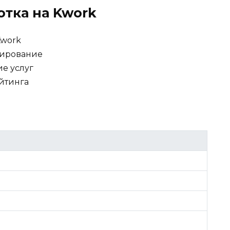
отка на Kwork
Kwork
нирование
ие услуг
йтинга