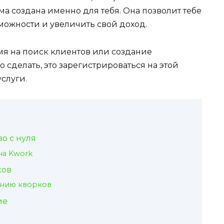
ма создана именно для тебя. Она позволит тебе
зможности и увеличить свой доход.
мя на поиск клиентов или создание
но сделать, это зарегистрироваться на этой
слуги.
во с нуля
на Kwork
ков
нию кворков
ие