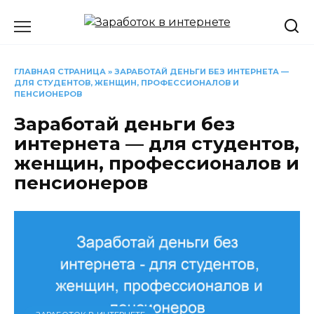
Перейти
к
содержанию
ГЛАВНАЯ СТРАНИЦА
»
ЗАРАБОТАЙ ДЕНЬГИ БЕЗ ИНТЕРНЕТА —
ДЛЯ СТУДЕНТОВ, ЖЕНЩИН, ПРОФЕССИОНАЛОВ И
ПЕНСИОНЕРОВ
Заработай деньги без
интернета — для студентов,
женщин, профессионалов и
пенсионеров