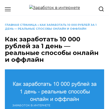
Перейти
к
содержанию
ГЛАВНАЯ СТРАНИЦА
»
КАК ЗАРАБОТАТЬ 10 000 РУБЛЕЙ ЗА 1
ДЕНЬ — РЕАЛЬНЫЕ СПОСОБЫ ОНЛАЙН И ОФФЛАЙН
Как заработать 10 000
рублей за 1 день —
реальные способы онлайн
и оффлайн
ЗАРАБОТОК В ИНТЕРНЕТЕ