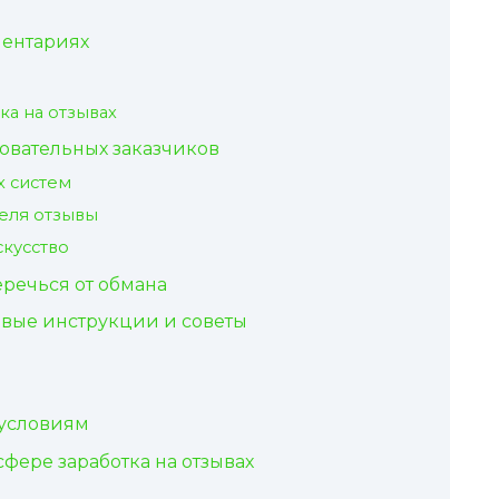
ментариях
ка на отзывах
овательных заказчиков
х систем
еля отзывы
скусство
еречься от обмана
овые инструкции и советы
 условиям
фере заработка на отзывах