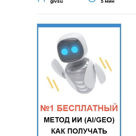
givsu
5 мин