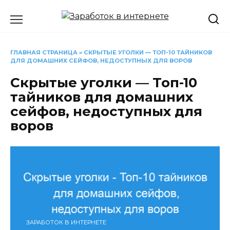
Перейти
к
содержанию
ГЛАВНАЯ СТРАНИЦА
»
СКРЫТЫЕ УГОЛКИ — ТОП-10 ТАЙНИКОВ
ДЛЯ ДОМАШНИХ СЕЙФОВ, НЕДОСТУПНЫХ ДЛЯ ВОРОВ
Скрытые уголки — Топ-10
тайников для домашних
сейфов, недоступных для
воров
ЗАРАБОТОК В ИНТЕРНЕТЕ