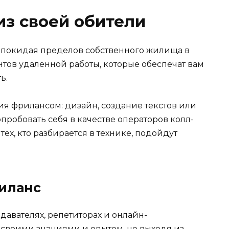
из своей обители
е покидая пределов собственного жилища в
тов удаленной работы, которые обеспечат вам
ь.
ия фрилансом: дизайн, создание текстов или
робовать себя в качестве операторов колл-
ех, кто разбирается в технике, подойдут
иланс
авателях, репетиторах и онлайн-
 своими знаниями и опытом, не выходя из