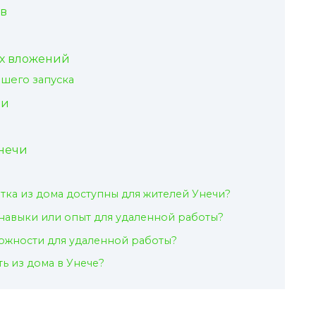
ов
их вложений
ашего запуска
би
нечи
тка из дома доступны для жителей Унечи?
навыки или опыт для удаленной работы?
ожности для удаленной работы?
ть из дома в Унече?