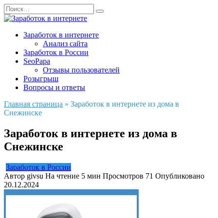
Перейти
Search
к
for:
содержанию
Заработок в интернете
Анализ сайта
Заработок в России
SeoPapa
Отзывы пользователей
Розыгрыш
Вопросы и ответы
Главная страница
»
Заработок в интернете из дома в
Снежинске
Заработок в интернете из дома в
Снежинске
Заработок в России
Автор
givsu
На чтение
5 мин
Просмотров
71
Опубликовано
20.12.2024