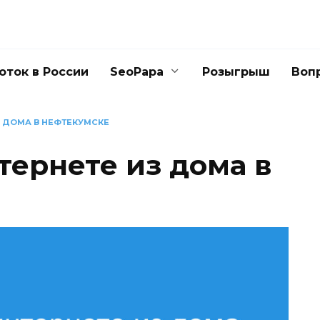
оток в России
SeoPapa
Розыгрыш
Воп
З ДОМА В НЕФТЕКУМСКЕ
тернете из дома в