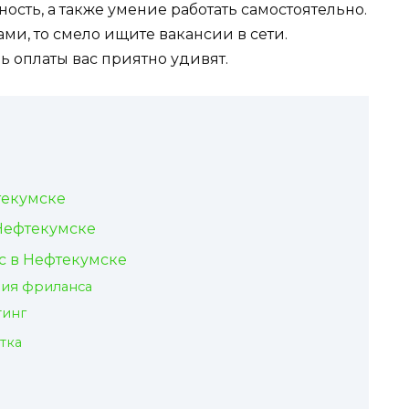
сть, а также умение работать самостоятельно.
ми, то смело ищите вакансии в сети.
 оплаты вас приятно удивят.
текумске
 Нефтекумске
 в Нефтекумске
ия фриланса
тинг
тка