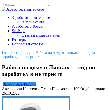
Перейти
Search
к
for:
содержанию
Заработок в интернете
Анализ сайта
Заработок в России
SeoPapa
Отзывы пользователей
Розыгрыш
Вопросы и ответы
Главная страница
»
Работа на дому в Липках — гид по
заработку в интернете
Работа на дому в Липках — гид по
заработку в интернете
Заработок в России
Автор
givsu
На чтение
7 мин
Просмотров
109
Опубликовано
26.10.2022