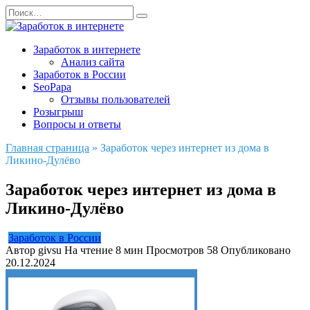
Перейти
Search
к
for:
содержанию
Заработок в интернете
Анализ сайта
Заработок в России
SeoPapa
Отзывы пользователей
Розыгрыш
Вопросы и ответы
Главная страница
»
Заработок через интернет из дома в
Ликино-Дулёво
Заработок через интернет из дома в
Ликино-Дулёво
Заработок в России
Автор
givsu
На чтение
8 мин
Просмотров
58
Опубликовано
20.12.2024