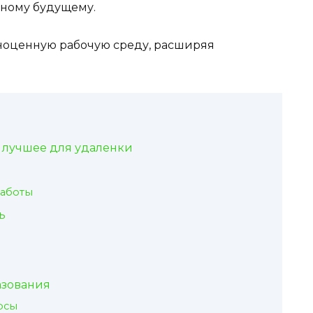
вному будущему.
ноценную рабочую среду, расширяя
: лучшее для удаленки
работы
ь
азования
рсы