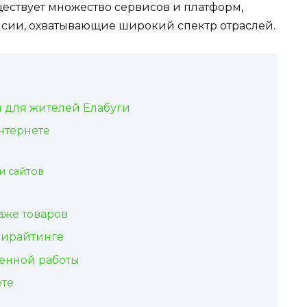
ществует множество сервисов и платформ,
сии, охватывающие широкий спектр отраслей.
й для жителей Елабуги
нтернете
и сайтов
аже товаров
пирайтинге
енной работы
ете