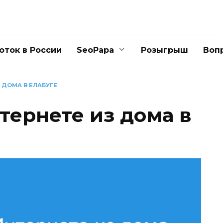
оток в России
SeoPapa
Розыгрыш
Воп
З ДОМА В ЕЛАБУГЕ
тернете из дома в