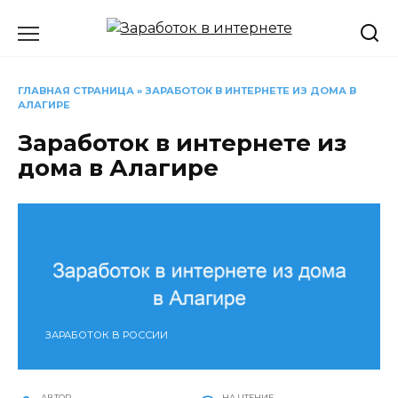
Перейти
к
содержанию
ГЛАВНАЯ СТРАНИЦА
»
ЗАРАБОТОК В ИНТЕРНЕТЕ ИЗ ДОМА В
АЛАГИРЕ
Заработок в интернете из
дома в Алагире
ЗАРАБОТОК В РОССИИ
АВТОР
НА ЧТЕНИЕ