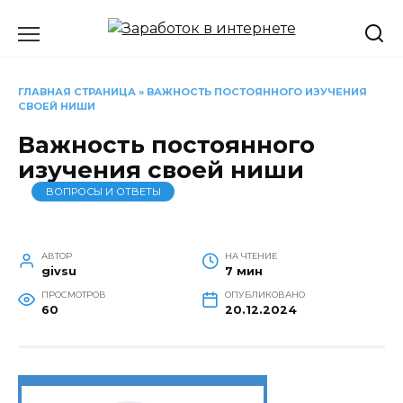
Перейти
к
содержанию
ГЛАВНАЯ СТРАНИЦА
»
ВАЖНОСТЬ ПОСТОЯННОГО ИЗУЧЕНИЯ
СВОЕЙ НИШИ
Важность постоянного
изучения своей ниши
ВОПРОСЫ И ОТВЕТЫ
АВТОР
НА ЧТЕНИЕ
givsu
7 мин
ПРОСМОТРОВ
ОПУБЛИКОВАНО
60
20.12.2024