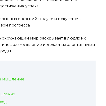
достижения успеха.
орывных открытий в науке и искусстве –
вой прогресса.
ь окружающий мир раскрывает в людях их
итическое мышление и делает их адаптивными
среды.
ое мышление
ышление
дход