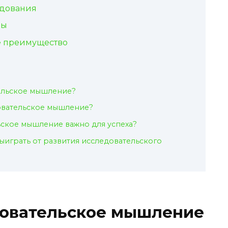
едования
вы
е преимущество
тельское мышление?
довательское мышление?
ское мышление важно для успеха?
выиграть от развития исследовательского
довательское мышление