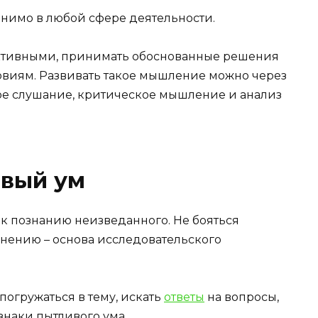
имо в любой сфере деятельности.
уктивными, принимать обоснованные решения
овиям. Развивать такое мышление можно через
ное слушание, критическое мышление и анализ
вый ум
 к познанию неизведанного. Не бояться
омнению – основа исследовательского
погружаться в тему, искать
ответы
на вопросы,
знаки пытливого ума.