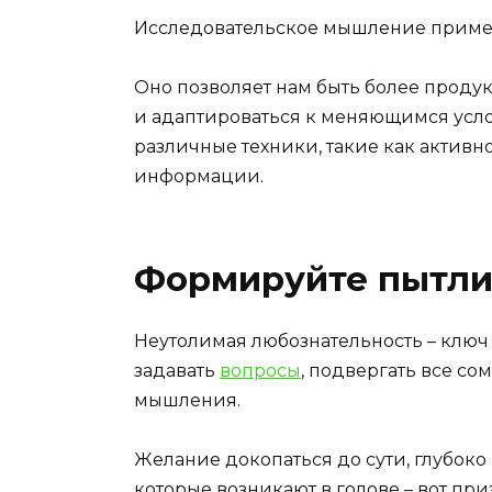
Исследовательское мышление примен
Оно позволяет нам быть более прод
и адаптироваться к меняющимся усл
различные техники, такие как актив
информации.
Формируйте пытли
Неутолимая любознательность – ключ
задавать
вопросы
, подвергать все с
мышления.
Желание докопаться до сути, глубоко 
которые возникают в голове – вот при