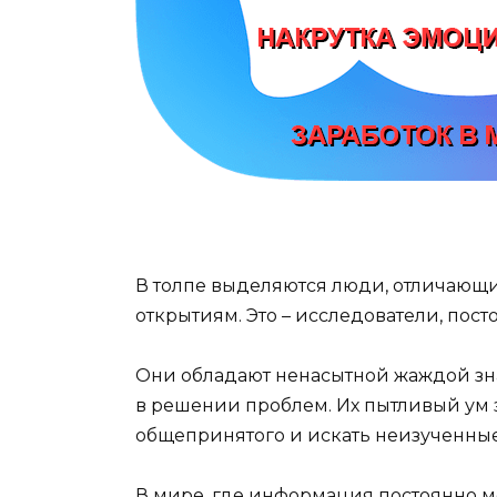
В толпе выделяются люди, отличающ
открытиям. Это – исследователи, пос
Они обладают ненасытной жаждой зна
в решении проблем. Их пытливый ум з
общепринятого и искать неизученные
В мире, где информация постоянно м