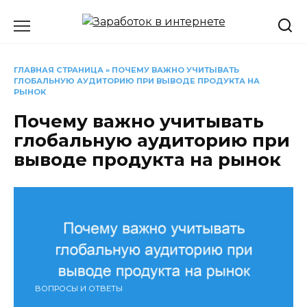
Перейти
к
содержанию
ГЛАВНАЯ СТРАНИЦА
»
ПОЧЕМУ ВАЖНО УЧИТЫВАТЬ
ГЛОБАЛЬНУЮ АУДИТОРИЮ ПРИ ВЫВОДЕ ПРОДУКТА НА
РЫНОК
Почему важно учитывать
глобальную аудиторию при
выводе продукта на рынок
ВОПРОСЫ И ОТВЕТЫ