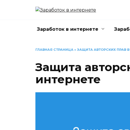
Перейти
к
содержанию
Заработок в интернете
Зараб
ГЛАВНАЯ СТРАНИЦА
»
ЗАЩИТА АВТОРСКИХ ПРАВ В
Защита авторс
интернете