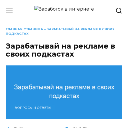
Перейти
к
содержанию
ГЛАВНАЯ СТРАНИЦА
»
ЗАРАБАТЫВАЙ НА РЕКЛАМЕ В СВОИХ
ПОДКАСТАХ
Зарабатывай на рекламе в
своих подкастах
ВОПРОСЫ И ОТВЕТЫ
АВТОР
НА ЧТЕНИЕ