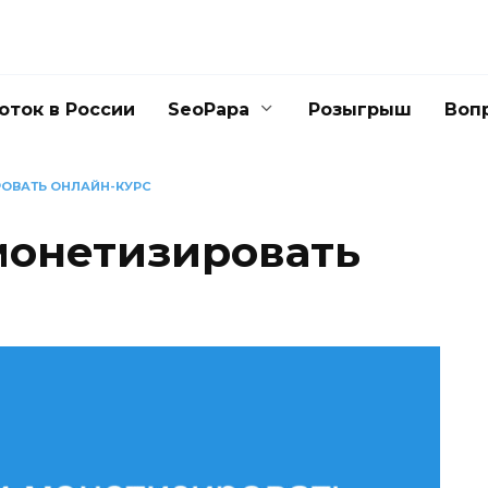
оток в России
SeoPapa
Розыгрыш
Воп
РОВАТЬ ОНЛАЙН-КУРС
 монетизировать