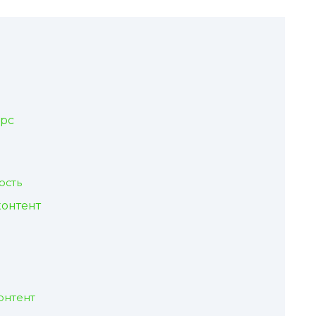
урс
ость
контент
онтент