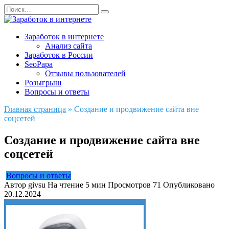
Перейти
Search
к
for:
содержанию
Заработок в интернете
Анализ сайта
Заработок в России
SeoPapa
Отзывы пользователей
Розыгрыш
Вопросы и ответы
Главная страница
»
Создание и продвижение сайта вне
соцсетей
Создание и продвижение сайта вне
соцсетей
Вопросы и ответы
Автор
givsu
На чтение
5 мин
Просмотров
71
Опубликовано
20.12.2024