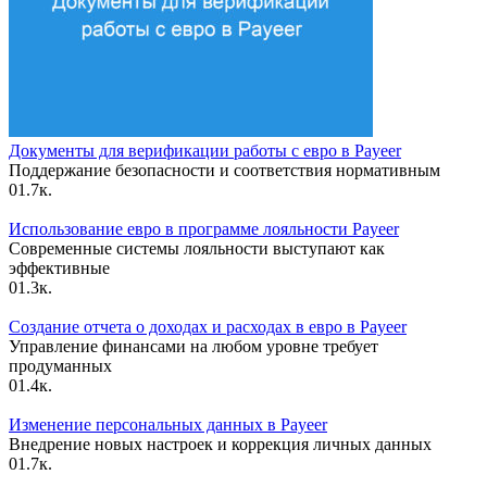
Документы для верификации работы с евро в Payeer
Поддержание безопасности и соответствия нормативным
0
1.7к.
Использование евро в программе лояльности Payeer
Современные системы лояльности выступают как
эффективные
0
1.3к.
Создание отчета о доходах и расходах в евро в Payeer
Управление финансами на любом уровне требует
продуманных
0
1.4к.
Изменение персональных данных в Payeer
Внедрение новых настроек и коррекция личных данных
0
1.7к.