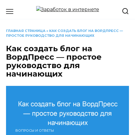
Перейти
к
содержанию
ГЛАВНАЯ СТРАНИЦА
»
КАК СОЗДАТЬ БЛОГ НА ВОРДПРЕСС —
ПРОСТОЕ РУКОВОДСТВО ДЛЯ НАЧИНАЮЩИХ
Как создать блог на
ВордПресс — простое
руководство для
начинающих
ВОПРОСЫ И ОТВЕТЫ