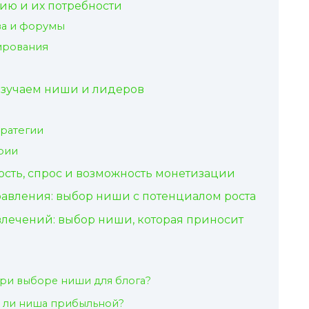
ю и их потребности
ва и форумы
ирования
изучаем ниши и лидеров
тратегии
рии
сть, спрос и возможность монетизации
авления: выбор ниши с потенциалом роста
влечений: выбор ниши, которая приносит
при выборе ниши для блога?
т ли ниша прибыльной?