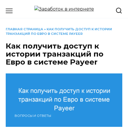
Перейти
к
содержанию
ГЛАВНАЯ СТРАНИЦА
»
КАК ПОЛУЧИТЬ ДОСТУП К ИСТОРИИ
ТРАНЗАКЦИЙ ПО ЕВРО В СИСТЕМЕ PAYEER
Как получить доступ к
истории транзакций по
Евро в системе Payeer
ВОПРОСЫ И ОТВЕТЫ