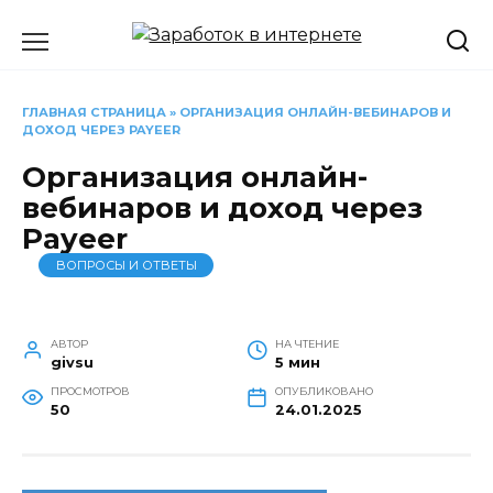
Перейти
к
содержанию
ГЛАВНАЯ СТРАНИЦА
»
ОРГАНИЗАЦИЯ ОНЛАЙН-ВЕБИНАРОВ И
ДОХОД ЧЕРЕЗ PAYEER
Организация онлайн-
вебинаров и доход через
Payeer
ВОПРОСЫ И ОТВЕТЫ
АВТОР
НА ЧТЕНИЕ
givsu
5 мин
ПРОСМОТРОВ
ОПУБЛИКОВАНО
50
24.01.2025