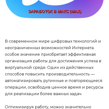
В современном мире цифровых технологий и
неограниченных возможностей Интернета
особое значение приобретает эффективная
организация работы для достижения успеха в
виртуальной среде. Один из действенных
способов повысить производительность —
автоматизировать рутинные и повторяющиеся
операции, освободив ценное время и ресурсы
для реализации более важных задач.
Оптимизируя работу, можно значительно