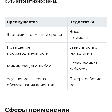
быть автоматизированы.
Преимущества
Недостатки
Высокая
Экономия времени и средств
стоимость
Повышение
Зависимость от
производительности
технологий
Ограниченная
Минимизация ошибок
гибкость
Улучшение качества
Потеря рабочих
обслуживания клиентов
мест
Сферы применения