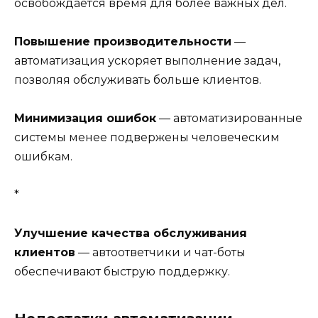
освобождается время для более важных дел.
Повышение производительности
—
автоматизация ускоряет выполнение задач,
позволяя обслуживать больше клиентов.
Минимизация ошибок
— автоматизированные
системы менее подвержены человеческим
ошибкам.
*
Улучшение качества обслуживания
клиентов
— автоответчики и чат-боты
обеспечивают быструю поддержку.