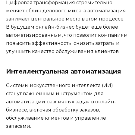
Цифровая трансформация стремительно
меняет облик делового мира, а автоматизация
занимает центральное место в этом процессе.
В будущем онлайн-бизнес будет еще более
автоматизированным, что позволит компаниям
повысить эффективность, снизить затраты и
улучшить качество обслуживания клиентов.
Интеллектуальная автоматизация
Системы искусственного интеллекта (ИИ)
станут важнейшим инструментом для
автоматизации различных задач в онлайн-
бизнесе, включая обработку заказов,
обслуживание клиентов и управление
запасами.