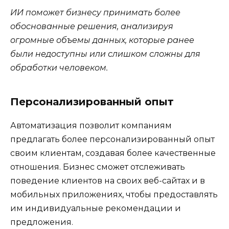
ИИ поможет бизнесу принимать более
обоснованные решения, анализируя
огромные объемы данных, которые ранее
были недоступны или слишком сложны для
обработки человеком.
Персонализированный опыт
Автоматизация позволит компаниям
предлагать более персонализированный опыт
своим клиентам, создавая более качественные
отношения. Бизнес сможет отслеживать
поведение клиентов на своих веб-сайтах и в
мобильных приложениях, чтобы предоставлять
им индивидуальные рекомендации и
предложения.