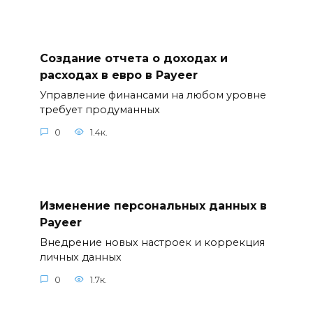
Создание отчета о доходах и
расходах в евро в Payeer
Управление финансами на любом уровне
требует продуманных
0
1.4к.
Изменение персональных данных в
Payeer
Внедрение новых настроек и коррекция
личных данных
0
1.7к.