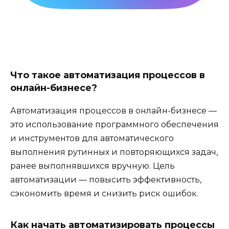
Что такое автоматизация процессов в
онлайн-бизнесе?
Автоматизация процессов в онлайн-бизнесе —
это использование программного обеспечения
и инструментов для автоматического
выполнения рутинных и повторяющихся задач,
ранее выполнявшихся вручную. Цель
автоматизации — повысить эффективность,
сэкономить время и снизить риск ошибок.
Как начать автоматизировать процессы