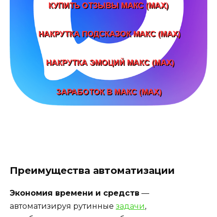
Преимущества автоматизации
Экономия времени и средств
—
автоматизируя рутинные
задачи
,