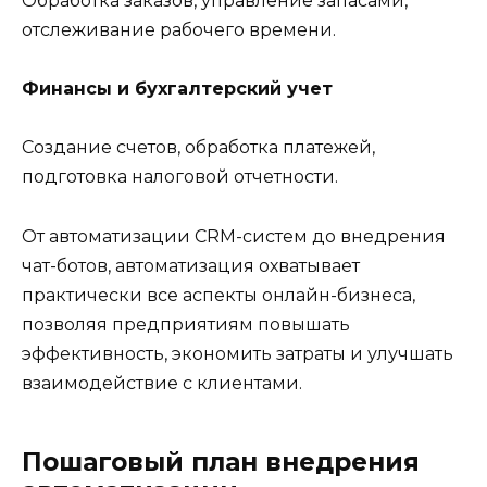
Обработка заказов, управление запасами,
отслеживание рабочего времени.
Финансы и бухгалтерский учет
Создание счетов, обработка платежей,
подготовка налоговой отчетности.
От автоматизации CRM-систем до внедрения
чат-ботов, автоматизация охватывает
практически все аспекты онлайн-бизнеса,
позволяя предприятиям повышать
эффективность, экономить затраты и улучшать
взаимодействие с клиентами.
Пошаговый план внедрения