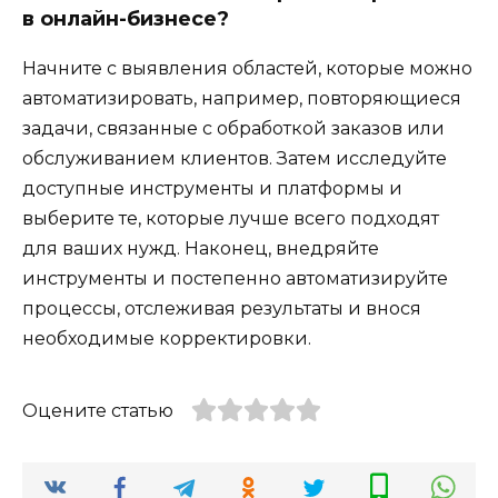
в онлайн-бизнесе?
Начните с выявления областей, которые можно
автоматизировать, например, повторяющиеся
задачи, связанные с обработкой заказов или
обслуживанием клиентов. Затем исследуйте
доступные инструменты и платформы и
выберите те, которые лучше всего подходят
для ваших нужд. Наконец, внедряйте
инструменты и постепенно автоматизируйте
процессы, отслеживая результаты и внося
необходимые корректировки.
Оцените статью