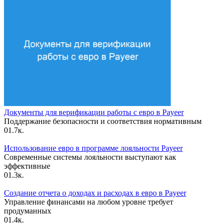
Документы для верификации работы с евро в Payeer
Поддержание безопасности и соответствия нормативным
0
1.7к.
Использование евро в программе лояльности Payeer
Современные системы лояльности выступают как
эффективные
0
1.3к.
Создание отчета о доходах и расходах в евро в Payeer
Управление финансами на любом уровне требует
продуманных
0
1.4к.