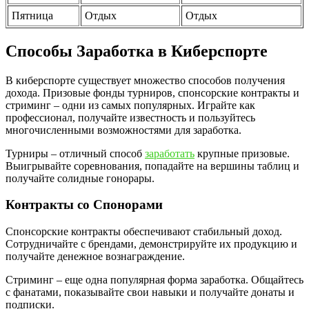
Пятница
Отдых
Отдых
Способы Заработка в Киберспорте
В киберспорте существует множество способов получения
дохода. Призовые фонды турниров, спонсорские контракты и
стриминг – одни из самых популярных. Играйте как
профессионал, получайте известность и пользуйтесь
многочисленными возможностями для заработка.
Турниры – отличный способ
заработать
крупные призовые.
Выигрывайте соревнования, попадайте на вершины таблиц и
получайте солидные гонорары.
Контракты со Спонорами
Спонсорские контракты обеспечивают стабильный доход.
Сотрудничайте с брендами, демонстрируйте их продукцию и
получайте денежное вознаграждение.
Стриминг – еще одна популярная форма заработка. Общайтесь
с фанатами, показывайте свои навыки и получайте донаты и
подписки.