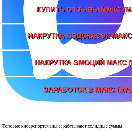
Топовые киберспортсмены зарабатывают солидные суммы.