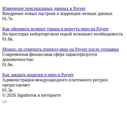
Изменение персональных данных в Payeer
Внедрение новых настроек и коррекция личных данных
0
1.7к.
Как оформить возврат товара и вернуть евро на Payeer
На просторах киберторговли порой возникает необходимость
0
1.8к.
Можно ли отменить перевод евро на Payeer после отправки
Современная финансовая сфера характеризуется
динамичностью
0
1.6к.
Как закрыть кошелек в евро в Payeer
Администрация международного платежного ресурса
предоставляет
0
1.3к.
© 2026 Заработок в интернете