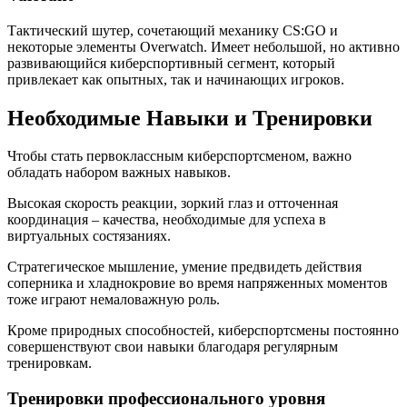
Тактический шутер, сочетающий механику CS:GO и
некоторые элементы Overwatch. Имеет небольшой, но активно
развивающийся киберспортивный сегмент, который
привлекает как опытных, так и начинающих игроков.
Необходимые Навыки и Тренировки
Чтобы стать первоклассным киберспортсменом, важно
обладать набором важных навыков.
Высокая скорость реакции, зоркий глаз и отточенная
координация – качества, необходимые для успеха в
виртуальных состязаниях.
Стратегическое мышление, умение предвидеть действия
соперника и хладнокровие во время напряженных моментов
тоже играют немаловажную роль.
Кроме природных способностей, киберспортсмены постоянно
совершенствуют свои навыки благодаря регулярным
тренировкам.
Тренировки профессионального уровня