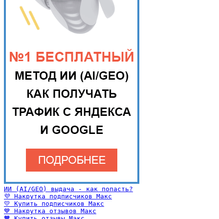
ИИ (AI/GEO) выдача - как попасть?
💜 Накрутка подписчиков Макс
💛 Купить подписчиков Макс
💙 Накрутка отзывов Макс
🧡 Купить отзывы Макс