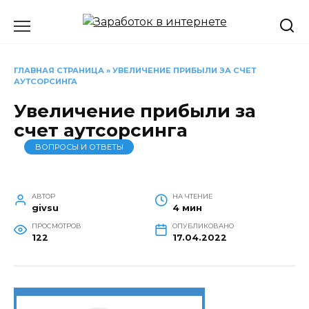
Перейти
к
содержанию
ГЛАВНАЯ СТРАНИЦА
»
УВЕЛИЧЕНИЕ ПРИБЫЛИ ЗА СЧЕТ
АУТСОРСИНГА
Увеличение прибыли за
счет аутсорсинга
ВОПРОСЫ И ОТВЕТЫ
АВТОР
НА ЧТЕНИЕ
givsu
4 мин
ПРОСМОТРОВ
ОПУБЛИКОВАНО
122
17.04.2022