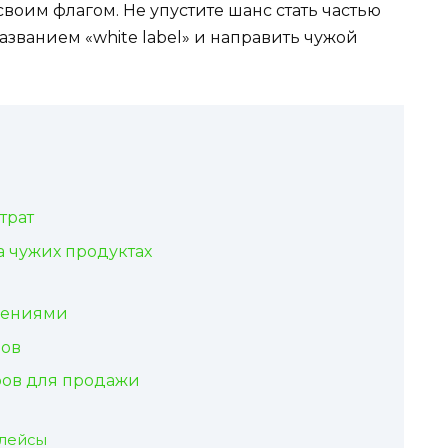
оим флагом. Не упустите шанс стать частью
азванием «white label» и направить чужой
трат
а чужих продуктах
жениями
дов
ров для продажи
плейсы