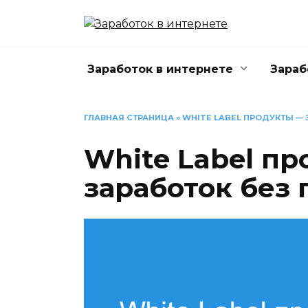
Перейти
к
содержанию
Заработок в интернете
Зараб
ГЛАВНАЯ СТРАНИЦА
»
WHITE LABEL ПРОДУКТЫ —
White Label п
заработок без