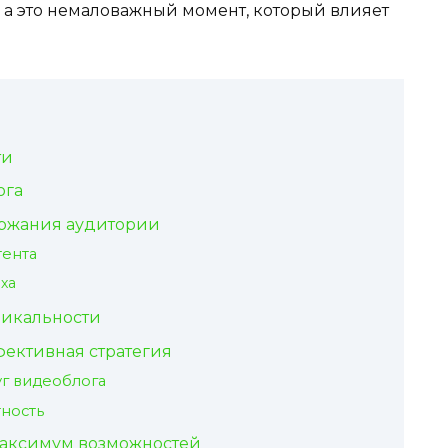
 а это немаловажный момент, который влияет
ти
ога
ержания аудитории
тента
ха
никальности
ективная стратегия
г видеоблога
ность
максимум возможностей