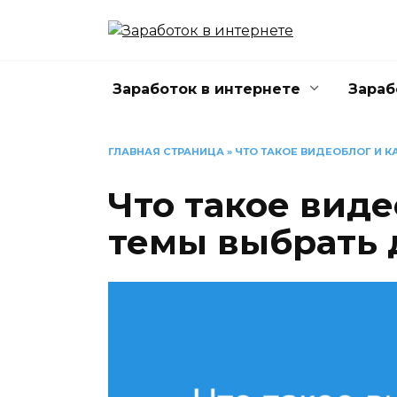
Перейти
к
содержанию
Заработок в интернете
Зараб
ГЛАВНАЯ СТРАНИЦА
»
ЧТО ТАКОЕ ВИДЕОБЛОГ И К
Что такое виде
темы выбрать 